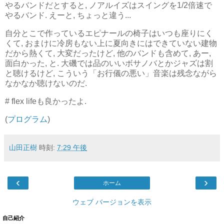
やるバンドだとすると, ノアルイズはスイングを1/2倍速で
やるバンド. えーと, ちょっと違う...
自分とこで作っているエピナールの椅子はいつも座りにく
くて, おまけに冷房もない上に夏向きにはできていない建物
だから熱くて, 大変だったけど, 他のバンドも含めて, あー,
面白かった, と. 大磯では品のいいボサノバとかジャズは割
と聴けるけど, こういう「お行儀の悪い」音楽は残念ながら
なかなか聴けないのだ.
# flex lifeも良かったよ.
(
プログラム
)
山田正樹
時刻:
7:29 午後
‹
›
ホーム
ウェブ バージョンを表示
自己紹介