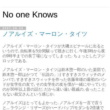
No one Knows
2007-08-26
ノアルイズ・マーロン・タイツ
ノアルイズ・マーロン・タイツが大磯エピナールに出ると
いうので, 自転車を5分間駆って聴きに行く. 午後3時から夜
の9時半までの長丁場になってしまった. ちょっとしたフジ
ロックである.
ノアルイズ・マーロン・タイツは鈴木惣一郎のいた楽団で,
鈴木惣一郎はかつて「伝説の」:-) すきすきスウィッチのメ
ンバで, すきすきスウィッチを作った佐藤幸雄の最初のバン
ドが女学生の友で, その女学生の友を僕が一緒にやっていた
のが30年以上昔の話だ. だから遠い遠い親戚の, 会ったこと
もない叔父さんという感じか.
ノアルイズはとってもよかった. ノアルイズを一言で言う
と... ラウンジ・リザーズがハードバップ/モダンを2倍速で