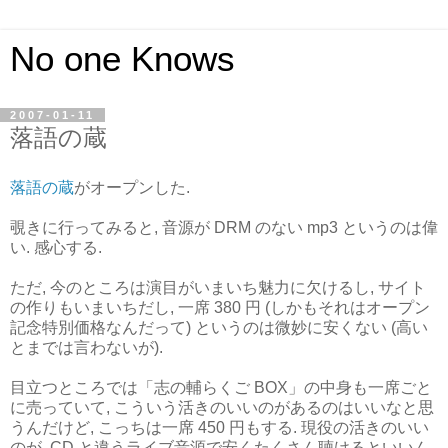
No one Knows
2007-01-11
落語の蔵
落語の蔵
がオープンした.
覗きに行ってみると, 音源が DRM のない mp3 というのは偉
い. 感心する.
ただ, 今のところは演目がいまいち魅力に欠けるし, サイト
の作りもいまいちだし, 一席 380 円 (しかもそれはオープン
記念特別価格なんだって) というのは微妙に安くない (高い
とまでは言わないが).
目立つところでは「志の輔らくご BOX」の中身も一席ごと
に売っていて, こういう活きのいいのがあるのはいいなと思
うんだけど, こっちは一席 450 円もする. 現役の活きのいい
のが, CD と違うライブ音源で安くたくさん聴けるといいん